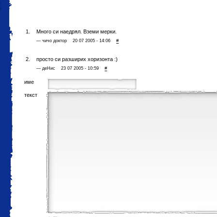
Много си наедрял. Вземи мерки.
— чичо доктор 20 07 2005 - 14:06
#
просто си разширих хоризонта :)
— деНис 23 07 2005 - 10:59
#
име
текст