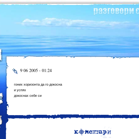
9 06 2005 - 01:24
гоних хоризонта да го докосна
и успях
докоснах себе си