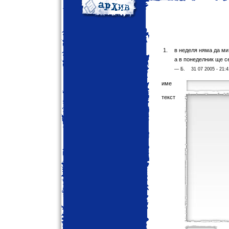
в неделя няма да ми 
а в понеделник ще с
— Б. 31 07 2005 - 21
име
текст