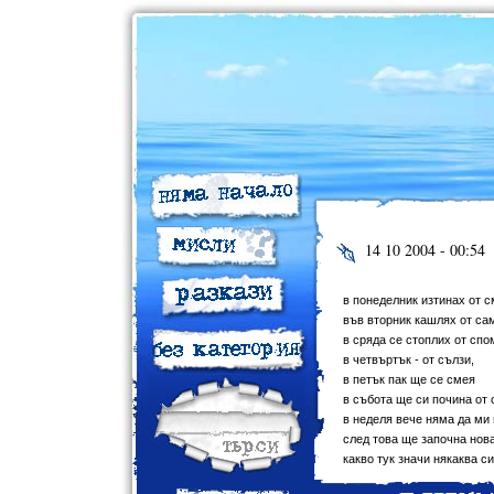
14 10 2004 - 00:54
в понеделник изтинах от 
във вторник кашлях от сам
в сряда се стоплих от сп
в четвъртък - от сълзи,
в петък пак ще се смея
в събота ще си почина от 
в неделя вече няма да ми 
след това ще започна нов
какво тук значи някаква с